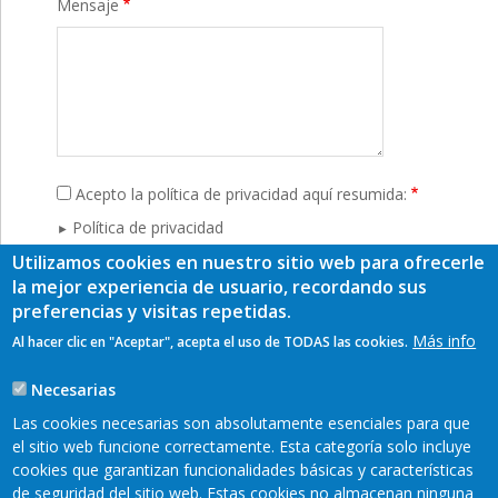
Mensaje
Acepto la política de privacidad aquí resumida:
Política de privacidad
Utilizamos cookies en nuestro sitio web para ofrecerle
CAPTCHA
la mejor experiencia de usuario, recordando sus
Esta pregunta es para comprobar si
preferencias y visitas repetidas.
usted es un visitante humano y
Más info
Al hacer clic en "Aceptar", acepta el uso de TODAS las cookies.
prevenir envíos de spam
automatizado.
Necesarias
Las cookies necesarias son absolutamente esenciales para que
el sitio web funcione correctamente. Esta categoría solo incluye
cookies que garantizan funcionalidades básicas y características
de seguridad del sitio web. Estas cookies no almacenan ninguna