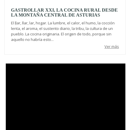
GASTROLLAR XXI, LA COCINA RURAL DESDE
LA MONTAÑA CENTRAL DE ASTURIAS
El ḷḷar, llar, lar, hogar. La lumbre, el calor, el humo, la cocción
lenta, el aroma, el sustento diario, la tribu, la cultura de un
pueblo. La cocina originaria. El origen de todo, porque sin
aquello no habría esto...
Ver más
Video