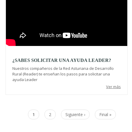
¿SABES SOLICITAR UNA AYUDA LEADER?
Nuestros compañeros de la Red Asturiana de Desarrollo
Rural (Reader) te enseñan los pasos para solicitar una
ayuda Leader
Ver más
Paginación
Página
1
Page
2
Siguiente
Siguiente ›
Última
Final »
actual
página
página